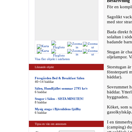
Beskrivning
För en komplet
Sagolikt vack
med stor stra
Bada direkt f
solaltan i söd
badande barn
Stugan är cha
oljelampor. V
Visa fler objekt i närheten
Storstugan är
Liknande objekt
fönsterparti 
bäddar).
Försgården Bed & Breakfast Sälen
40+14 bäddar
Sovrummet ha
Sälen, Hundfjället sommar 2795 kr/v
bäddar. Ytter
6 bäddar
byggnaden.
Stugor i Sälen - SISTA MINUTEN!
8 bäddar
Köket, som sa
Mysig stuga i Björnlidens fjällby
gasolkylskåp
6 bäddar
I en timmerby
Tipsa en vän om annonsen
(camping) dus