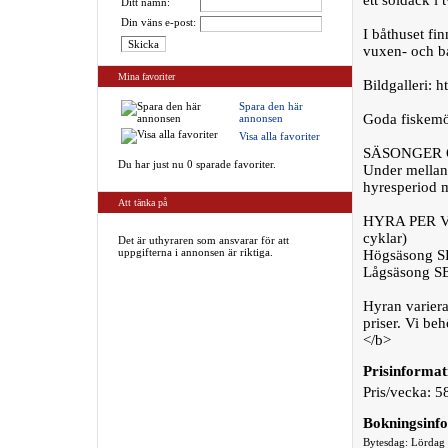
ett soldäck i
Ditt namn:
Din väns e-post:
I båthuset fi
vuxen- och ba
Mina favoriter
Bildgalleri: ht
Spara den här
Goda fiskemöj
annonsen
Visa alla favoriter
SÄSONGER 
Du har just nu 0 sparade favoriter.
Under mellan-
hyresperiod 
Att tänka på
HYRA PER VEC
cyklar)
Det är uthyraren som ansvarar för att
uppgifterna i annonsen är riktiga.
Högsäsong S
Lågsäsong S
Hyran variera
priser. Vi be
</b>
Prisinformat
Pris/vecka: 5
Bokningsinf
Bytesdag: Lördag