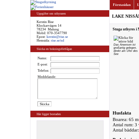
Förstasidan
L
Uppgifter om uthyraren
LAKE NISSÅNG
Kerstin Rise
Klockarvägen 14
Stuga uthyres i 
78234 Malung
Mobil: 070-3547790
Epost:
kerstin@rise.se
Hemsida:
rise.se/nd
Das Anwesen ist
großartig gelegen,
Skicka en bokningsförfrågan
direkt am Ufer des
See
Namn:
E-post:
Telefon:
Meddelande:
Husfakta
Här ligger bostaden
Boarea: 65 m
Antal rum: 3
Antal bäddar: