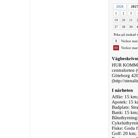
2026
202
1
2
3
19
20
21
37
38
39
Peka på önskad v
X
Veckor mark
88
Veckor mark
Vägbeskrivn
HUR KOMMER
centralorten
Göteborg 420
(http://stena
I närheten
Affär: 15 km
Apotek: 15 k
Badplats: Str
Bank: 15 km;
Båtuthyrning:
Cykeluthyrnin
Fiske: Goda f
Golf: 20 km;