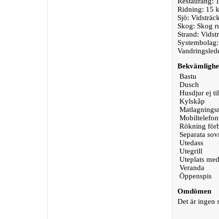
Restaurang: 
Ridning: 15 
Sjö: Vidsträc
Skog: Skog r
Strand: Vidst
Systembolag:
Vandringslede
Bekvämlighe
Bastu
Dusch
Husdjur ej til
Kylskåp
Matlagningsm
Mobiltelefon
Rökning för
Separata so
Utedass
Utegrill
Uteplats med
Veranda
Öppenspis
Omdömen
Det är ingen