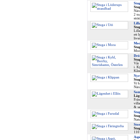
Stug
Stug
Nära
2 to
strä
Lill
Stug
Lill
ett 
livs
Mod
Stu
Mode
Dröm
Stug
Vår 
i. K
Kåse
Nyr
Stug
Vi b
Nära
Som
Läge
Fräs
vill
& sa
Stu
Stug
Natu
Stor
Stug
110 
Asp