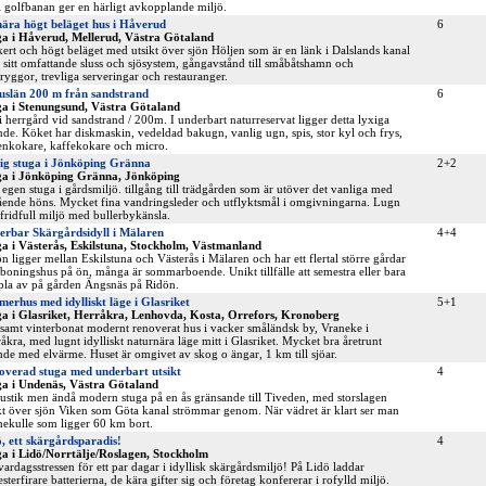
ll golfbanan ger en härligt avkopplande miljö.
ära högt beläget hus i Håverud
6
ga i Håverud, Mellerud, Västra Götaland
ert och högt beläget med utsikt över sjön Höljen som är en länk i Dalslands kanal
sitt omfattande sluss och sjösystem, gångavstånd till småbåtshamn och
ryggor, trevliga serveringar och restauranger.
uslän 200 m från sandstrand
6
ga i Stenungsund, Västra Götaland
i herrgård vid sandstrand / 200m. I underbart naturreservat ligger detta lyxiga
de. Köket har diskmaskin, vedeldad bakugn, vanlig ugn, spis, stor kyl och frys,
enkokare, kaffekokare och micro.
ig stuga i Jönköping Gränna
2+2
ga i Jönköping Gränna, Jönköping
 egen stuga i gårdsmiljö. tillgång till trädgården som är utöver det vanliga med
ående höns. Mycket fina vandringsleder och utflyktsmål i omgivningarna. Lugn
fridfull miljö med bullerbykänsla.
erbar Skärgårdsidyll i Mälaren
4+4
a i Västerås, Eskilstuna, Stockholm, Västmanland
n ligger mellan Eskilstuna och Västerås i Mälaren och har ett flertal större gårdar
boningshus på ön, många är sommarboende. Unikt tillfälle att semestra eller bara
la av på gården Ängsnäs på Ridön.
erhus med idylliskt läge i Glasriket
5+1
a i Glasriket, Herråkra, Lenhovda, Kosta, Orrefors, Kronoberg
samt vinterbonat modernt renoverat hus i vacker småländsk by, Vraneke i
åkra, med lugnt idylliskt naturnära läge mitt i Glasriket. Mycket bra åretrunt
de med elvärme. Huset är omgivet av skog o ängar, 1 km till sjöar.
overad stuga med underbart utsikt
4
ga i Undenäs, Västra Götaland
ustik men ändå modern stuga på en ås gränsande till Tiveden, med storslagen
kt över sjön Viken som Göta kanal strömmar genom. När vädret är klart ser man
ekulle som ligger 60 km bort.
, ett skärgårdsparadis!
4
a i Lidö/Norrtälje/Roslagen, Stockholm
vardagsstressen för ett par dagar i idyllisk skärgårdsmiljö! På Lidö laddar
sterfirare batterierna, de kära gifter sig och företag konfererar i rofylld miljö.