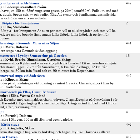
a uthyres nära Ale Stenar
4+2
a i Löderups strandbad, Skåne
 havet, ca 150 m. 65m² stuga samt gäststuga 20m², tomt980m². Fullt utrustad med
a, dusch, öppen spis, tv och radio. Nära Ale stenar och Sandhammarens milsvida
der och österlens alla sevärdheter.
a Utöpia - för livsnjutaren
2
a i Utö, Stockholm
a Utöpia - för livsnjutaren Är ni ett par som vill ut till skärgården och som vill ha
lyxigare mindre boende finns stugan Lilla Utöpia. Lilla Utöpia är perfekt för
njutaren.
ern stuga i Gesunda, Mora nära Siljan
4+1
ga i Mora, Dalarna
rn stuga nära Gesunda skidanläggning.
semester i Lyxligt Semesterhus på Österlen
16
a i Kyhl, Borrby, Simrishamn, Österlen, Skåne
sommarstuga Kyhlstrand – en verklig pärla på Österlen! Ett semesterhus att njuta
yhls strand ligger 17 km från Simrishamn, 6 km från Skillinge, 12 km från
berga, ca. 30 km från Ystad och ca. 90 minuter från Köpenhamn.
enoverad stuga vid Söderåsen
4+2
a i Klippan, Skåne
juder på slutstädningen vid bokning av minst 1 vecka. Charmig stuga i liten by.
 till Söderåsen.
marboende på Ellös, Orust, Bohuslän
4
nhet i Ellös, Västra Götaland
ch lägenhet med gammaldags charm uthyres. 2 rumslägenhet på övervåning i vår
a. Havsutsikt. Egen ingång & altan i soligt läge. Gångavstånd till bad med klippor
nd, affär, restaurang mm.
gor
4
a i Furudal, Dalarna
rnära i Skogen, 800 m till sjön med egen badplats.
 härlig stuga
4+2
a i Färingtofta, Skåne
kvm stor stuga. Omgiven av bokskog och hagar. Idylliskt. Torrtoa i källaren.
ö in Heaven
4+2