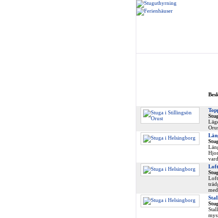
Bes
Top
Stug
Läge
Orus
Län
Stug
Läng
Hjor
vard
Lof
Stug
Loft
träd
med 
Stal
Stug
Stal
mysi