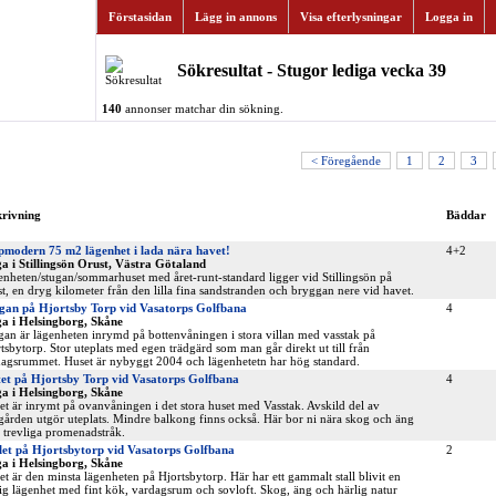
Förstasidan
Lägg in annons
Visa efterlysningar
Logga in
Sökresultat - Stugor lediga vecka 39
140
annonser matchar din sökning.
< Föregående
1
2
3
krivning
Bäddar
pmodern 75 m2 lägenhet i lada nära havet!
4+2
a i Stillingsön Orust, Västra Götaland
nheten/stugan/sommarhuset med året-runt-standard ligger vid Stillingsön på
t, en dryg kilometer från den lilla fina sandstranden och bryggan nere vid havet.
gan på Hjortsby Torp vid Vasatorps Golfbana
4
a i Helsingborg, Skåne
an är lägenheten inrymd på bottenvåningen i stora villan med vasstak på
tsbytorp. Stor uteplats med egen trädgärd som man går direkt ut till från
agsrummet. Huset är nybyggt 2004 och lägenhetetn har hög standard.
tet på Hjortsby Torp vid Vasatorps Golfbana
4
a i Helsingborg, Skåne
et är inrymt på ovanvåningen i det stora huset med Vasstak. Avskild del av
gården utgör uteplats. Mindre balkong finns också. Här bor ni nära skog och äng
trevliga promenadstråk.
let på Hjortsbytorp vid Vasatorps Golfbana
2
a i Helsingborg, Skåne
let är den minsta lägenheten på Hjortsbytorp. Här har ett gammalt stall blivit en
g lägenhet med fint kök, vardagsrum och sovloft. Skog, äng och härlig natur