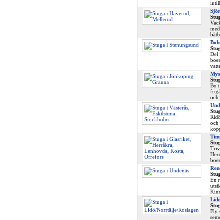
inti
Sjön
Stu
Vack
med 
båtb
Boh
Stu
Del 
boen
vatt
Mys
Stu
Bo i
frig
och 
Und
Stug
Ridö
och 
kopp
Timm
Stug
Triv
Herr
boen
Ren
Stu
En r
utsi
Kinn
Lidö
Stug
Fly 
seme