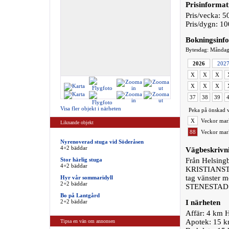
Prisinformat
Pris/vecka: 5
Pris/dygn: 10
Bokningsinf
Bytesdag: Månda
2026
202
X
X
X
X
X
X
37
38
39
Visa fler objekt i närheten
Peka på önskad v
X
Veckor mark
Liknande objekt
88
Veckor mark
Nyrenoverad stuga vid Söderåsen
4+2 bäddar
Vägbeskrivn
Stor härlig stuga
Från Helsingb
4+2 bäddar
KRISTIANSTAD
tag vänster 
Hyr vår sommaridyll
2+2 bäddar
STENESTAD 
Bo på Lantgård
2+2 bäddar
I närheten
Affär: 4 km
Apotek: 15 k
Tipsa en vän om annonsen