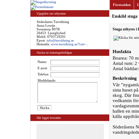
Förstasidan
L
Uppgifter om uthyraren
Enskild stuga
Söderåsens Turridning
Anna Lewijn
Stuga uthyres i 
Svenstorp 897B
26453 Ljungbyhed
Mobil: 0703729201
Epost:
info@turridning.se
Hemsida:
www.turridning.se/?cat=...
Husfakta
Skicka en bokningsförfrågan
Boarea: 70 m
Namn:
Antal rum: 2
E-post:
Antal bäddar
Telefon:
Beskrivning
Meddelande:
Vår ”nygamla”
sista huset p
skog. Där fin
vedkamin för 
vardagsrummet
hallen en min
källa uppifrå
Här ligger bostaden
Söderåsens Na
vandringslede