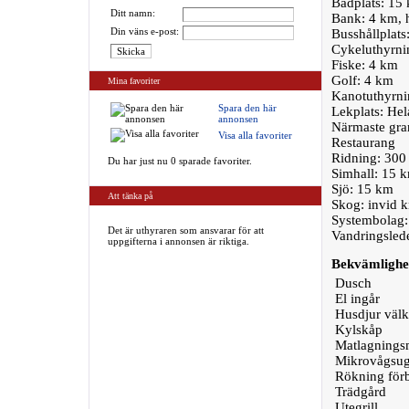
Badplats: 15
Ditt namn:
Bank: 4 km, 
Din väns e-post:
Busshållplats
Cykeluthyrni
Fiske: 4 km
Golf: 4 km
Mina favoriter
Kanotuthyrni
Spara den här
Lekplats: Hel
annonsen
Närmaste gra
Visa alla favoriter
Restaurang
Ridning: 300
Du har just nu 0 sparade favoriter.
Simhall: 15 
Sjö: 15 km
Att tänka på
Skog: invid 
Systembolag:
Det är uthyraren som ansvarar för att
Vandringsled
uppgifterna i annonsen är riktiga.
Bekvämlighe
Dusch
El ingår
Husdjur väl
Kylskåp
Matlagningsm
Mikrovågsu
Rökning för
Trädgård
Utegrill