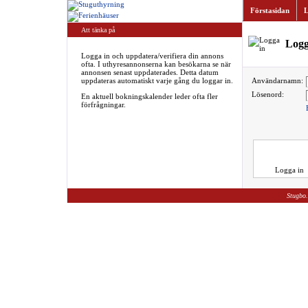
Förstasidan
L
Att tänka på
Logg
Logga in och uppdatera/verifiera din annons
ofta. I uthyresannonserna kan besökarna se när
annonsen senast uppdaterades. Detta datum
uppdateras automatiskt varje gång du loggar in.
Användarnamn:
Lösenord:
En aktuell bokningskalender leder ofta fler
förfrågningar.
Logga in
Stugbo.