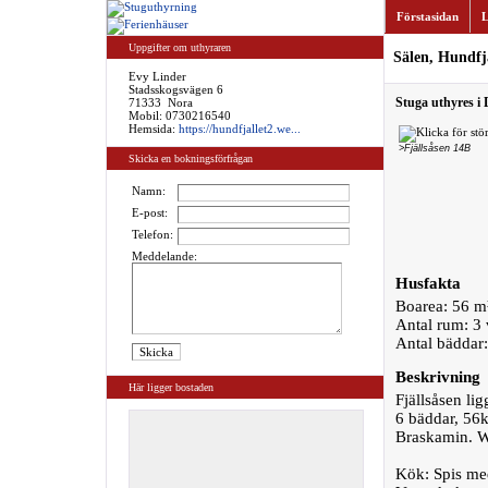
Förstasidan
L
Uppgifter om uthyraren
Sälen, Hundfj
Evy Linder
Stadsskogsvägen 6
Stuga uthyres i 
71333 Nora
Mobil: 0730216540
Hemsida:
https://hundfjallet2.we...
>Fjällsåsen 14B
Skicka en bokningsförfrågan
Namn:
E-post:
Telefon:
Meddelande:
Husfakta
Boarea: 56 m
Antal rum: 3
Antal bäddar:
Beskrivning
Här ligger bostaden
Fjällsåsen lig
6 bäddar, 56
Braskamin. W
Kök: Spis me