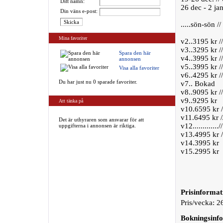
Ditt namn:
26 dec - 2 jan
Din väns e-post:
.....sön-sön //
Mina favoriter
v2..3195 kr /
v3..3295 kr /
Spara den här
v4..3995 kr /
annonsen
v5..3995 kr /
Visa alla favoriter
v6..4295 kr /
Du har just nu 0 sparade favoriter.
v7.. Bokad
v8..9095 kr /
v9..9295 kr
Att tänka på
v10.6595 kr /
v11.6495 kr /
Det är uthyraren som ansvarar för att
v12............./
uppgifterna i annonsen är riktiga.
v13.4995 kr /
v14.3995 kr
v15.2995 kr
Prisinformat
Pris/vecka: 2
Bokningsinf