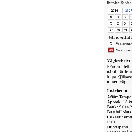
Bytesdag: Söndag
2026
202
X
X
X
X
X
X
37
38
39
Peka på önskad v
X
Veckor mark
88
Veckor mark
Vägbeskrivn
Från rondelle
när du är fra
in på Fjällså
utmed väge
I närheten
Affär: Temp
Apotek: 18 k
Bank: Sälen 
Busshållplats
Cykeluthyrn
Fjäll
Hundspann