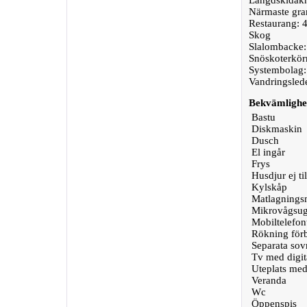
Längdskidåkn
Närmaste gra
Restaurang: 
Skog
Slalombacke
Snöskoterkörn
Systembolag:
Vandringsled
Bekvämlighe
Bastu
Diskmaskin
Dusch
El ingår
Frys
Husdjur ej til
Kylskåp
Matlagningsm
Mikrovågsu
Mobiltelefon
Rökning för
Separata so
Tv med digit
Uteplats med
Veranda
Wc
Öppenspis