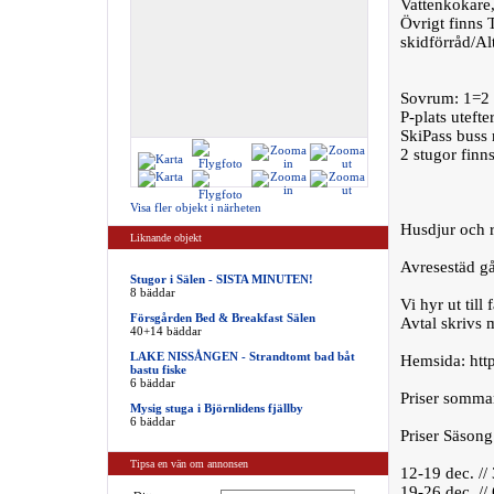
Vattenkokare,
Övrigt finns 
skidförråd/Alt
Sovrum: 1=2 
P-plats utefte
SkiPass buss 
2 stugor finn
Visa fler objekt i närheten
Husdjur och rö
Liknande objekt
Avresestäd går
Stugor i Sälen - SISTA MINUTEN!
8 bäddar
Vi hyr ut till
Försgården Bed & Breakfast Sälen
Avtal skrivs 
40+14 bäddar
LAKE NISSÅNGEN - Strandtomt bad båt
Hemsida: http
bastu fiske
6 bäddar
Priser somma
Mysig stuga i Björnlidens fjällby
6 bäddar
Priser Säson
Tipsa en vän om annonsen
12-19 dec. //
19-26 dec. //