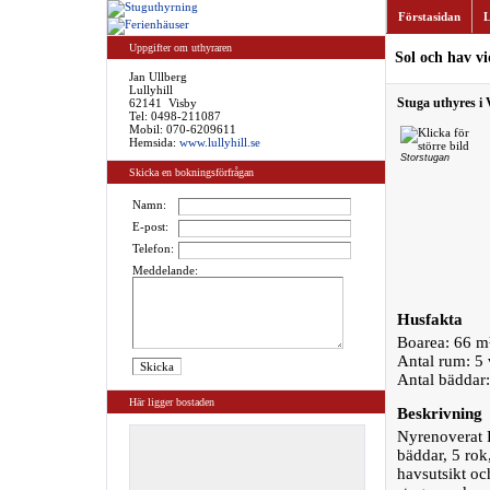
Förstasidan
L
Uppgifter om uthyraren
Sol och hav v
Jan Ullberg
Lullyhill
Stuga uthyres i 
62141 Visby
Tel:
0498-211087
Mobil: 070-6209611
Hemsida:
www.lullyhill.se
Storstugan
Skicka en bokningsförfrågan
Namn:
E-post:
Telefon:
Meddelande:
Husfakta
Boarea: 66 m
Antal rum: 5
Antal bäddar
Här ligger bostaden
Beskrivning
Nyrenoverat F
bäddar, 5 rok
havsutsikt oc