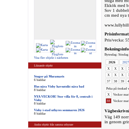
stuga med mo
Ekkök med bla
Sov 1 dubbel
cm med nya t
www.lullyhill
Prisinformat
Pris/vecka: 5
Bokningsinf
Bytesdag: Söndag
Visa fler objekt i närheten
2026
202
Liknande objekt
X
X
X
X
X
X
Stugor på Muramaris
6 bäddar
37
38
39
Hus nära Visby havsutsikt nära bad
Peka på önskad v
8 bäddar
X
Veckor mark
NYA VECKOR! Stor villa för 8, centralt i
Visby
88
Veckor mark
8 bäddar
Visby i-stad uthyres sommaren 2026
Vägbeskrivn
8 bäddar
Väg 149 norrut
in genom grind
Andra objekt från samma uthyrare