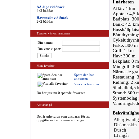
I närheten
AA-läge vid Snäck
Affär: 4 km
4+2 bäddar
Apotek: 4,5 
Havsutsikt vid Snäck
Badplats: 30
2+2 bäddar
Bank: 4,5 km
Busshållplats
Tipsa en vän om annonsen
Båtuthyrning
Cykeluthyrnin
Ditt namn:
Fiske: 300 m
Din väns e-post:
Golf: 1 km
Hav: 300 m
Lekplats: 0 m
Mina favoriter
Minigolf: 30
Närmaste gra
Spara den här
Restaurang: 
annonsen
Ridning: 2 k
Visa alla favoriter
Simhall: 4,5
Strand: 300 
Du har just nu 0 sparade favoriter.
Systembolag:
Vandringslede
Att tänka på
Bekvämlighe
Det är uthyraren som ansvarar för att
Allergivänlig
uppgifterna i annonsen är riktiga.
Diskmaskin
Dusch
El ingår