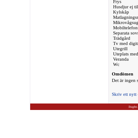
Frys
Husdjur ej til
Kylskåp
Matlagningsm
Mikrovågsu
Mobiltelefon
Separata so
Trädgård
Tv med digit
Utegrill
Uteplats med
Veranda
Wc
Omdömen
Det är ingen
Skriv ett ny
Stugbo.