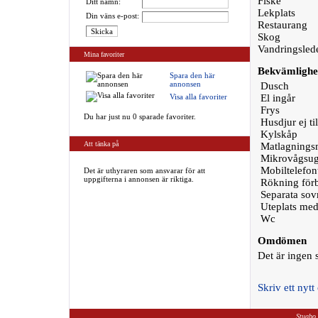
Fiske
Ditt namn:
Lekplats
Din väns e-post:
Restaurang
Skog
Vandringsled
Mina favoriter
Bekvämlighe
Spara den här
annonsen
Dusch
Visa alla favoriter
El ingår
Frys
Du har just nu 0 sparade favoriter.
Husdjur ej til
Kylskåp
Att tänka på
Matlagningsm
Mikrovågsu
Mobiltelefon
Det är uthyraren som ansvarar för att
uppgifterna i annonsen är riktiga.
Rökning för
Separata so
Uteplats med
Wc
Omdömen
Det är ingen
Skriv ett ny
Stugbo.