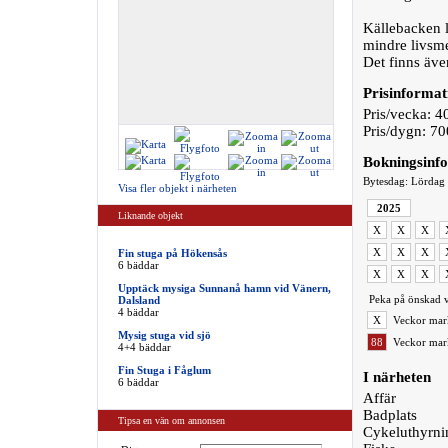
Källebacken l
mindre livsme
Det finns äv
Prisinformat
Pris/vecka: 4
Pris/dygn: 70
Bokningsinf
Bytesdag: Lördag
Visa fler objekt i närheten
2025
Liknande objekt
X
X
X
X
X
X
Fin stuga på Hökensås
6 bäddar
X
X
X
Upptäck mysiga Sunnanå hamn vid Vänern,
Peka på önskad v
Dalsland
4 bäddar
X
Veckor mark
Mysig stuga vid sjö
88
Veckor mark
4+4 bäddar
Fin Stuga i Fåglum
I närheten
6 bäddar
Affär
Badplats
Tipsa en vän om annonsen
Cykeluthyrni