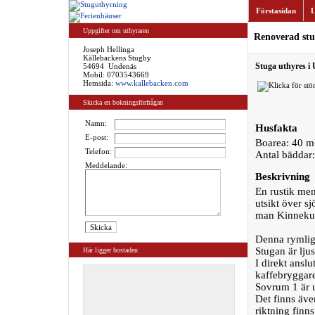
Förstasidan
L
Uppgifter om uthyraren
Renoverad stu
Joseph Hellinga
Källebackens Stugby
Stuga uthyres i 
54694 Undenäs
Mobil: 0703543669
Hemsida:
www.kallebacken.com
Skicka en bokningsförfrågan
Namn:
Husfakta
E-post:
Boarea: 40 m
Telefon:
Antal bäddar:
Meddelande:
Beskrivning
En rustik men
utsikt över s
man Kinnekul
Denna rymliga 
Stugan är lju
Här ligger bostaden
I direkt ansl
kaffebryggar
Sovrum 1 är 
Det finns äve
riktning finn