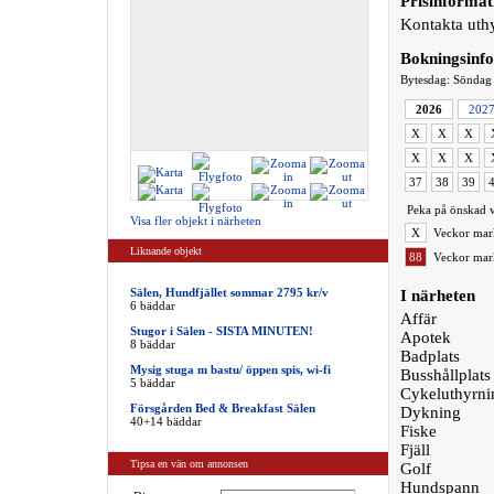
Prisinformat
Kontakta uthy
Bokningsinf
Bytesdag: Söndag
2026
202
X
X
X
X
X
X
37
38
39
Peka på önskad v
Visa fler objekt i närheten
X
Veckor mark
Liknande objekt
88
Veckor mark
Sälen, Hundfjället sommar 2795 kr/v
I närheten
6 bäddar
Affär
Stugor i Sälen - SISTA MINUTEN!
Apotek
8 bäddar
Badplats
Mysig stuga m bastu/ öppen spis, wi-fi
Busshållplats
5 bäddar
Cykeluthyrni
Försgården Bed & Breakfast Sälen
Dykning
40+14 bäddar
Fiske
Fjäll
Tipsa en vän om annonsen
Golf
Hundspann