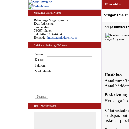
Förstasidan
L
Uppgifter om uthyraren
Stugor i Sälen
Rehnbergs Stuguthyrning
Ewa Rehnberg
Stuga uthyres i 
Tandådalen
78067 Sälen
Tel:
+4673714 44 54
Hemsida:
https://tandadalen.com
Högfjällsbyarna
Skicka en bokningsförfrågan
Namn:
E-post:
Telefon:
Meddelande:
Husfakta
Antal rum: 3
Antal bäddar
Beskrivning
Hyr stuga hos
Här ligger bostaden
Välutrustade s
skidspår, but
fiske bärplo