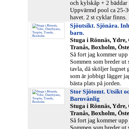
och kylskåp + 2 bäddar 
Uppvärmd pool ca 25-30 
havet. 2 st cyklar finns.
Sjöutsikt. Sjönära. I
barn.
Stuga i Rönnäs, Ydre,
Tranås, Boxholm, Öst
Så fort jag kommer upp 
Sommen som breder ut s
tavla, då sköljer lugnet
som är jobbigt lägger ja
bästa plats på jorden.
Stor Sjötomt. Utsikt o
Barnvänlig
Stuga i Rönnäs, Ydre,
Tranås, Boxholm, Öst
Så fort jag kommer upp 
Sommen som breder ut s