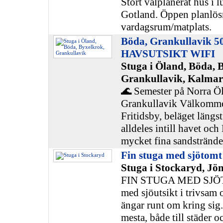
Stort välplanerat hus i 
Gotland. Öppen planlös
vardagsrum/matplats.
Böda, Grankullavik 50
HAVSUTSIKT WIFI
Stuga i Öland, Böda, 
Grankullavik, Kalmar
🌊 Semester på Norra Öl
Grankullavik Välkommen
Fritidsby, beläget längs
alldeles intill havet o
mycket fina sandstrände
Fin stuga med sjötomt
Stuga i Stockaryd, Jö
FIN STUGA MED SJÖT
med sjöutsikt i trivsam
ängar runt om kring sig. 
mesta, både till städer