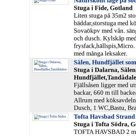
Naturskönt läge på sö
Stuga i Fide, Gotland
Liten stuga på 35m2 st
bäddar,storstuga med kö
Sovaökpv med vån. säng
och dusch. Kylskåp me
frysfack,hällspis,Micro
med många leksaker.
Sälen, Hundfjället so
Stuga i Dalarna, Sälen
Hundfjället,Tandådale
Fjällsåsen ligger med ut
backar, 660 m till backe
Allrum med köksavdelni
Dusch, 1 WC,Bastu, Br
Tofta Havsbad Strand
Stuga i Tofta Södra, 
TOFTA HAVSBAD 2 mil 