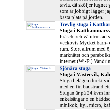
tavla, då sköljer lugnet
som är jobbigt lägger ja
bästa plats på jorden.
Trevlig stuga i Kattha
Stuga i Katthammarsv
Fräsch och välutrustad 
veckovis Mycket barn- o
rum, Stort allrum med 
marknätet och parabolka
internet (Wi-Fi) Vandri
Sjönära stuga
Stuga i Västervik, Ka
Stuga belägen direkt vi
med en fin badstrand ett
Stugan är på 24 kvm inn
enkelsängar o en bäddsof
minikök, kyl, micro, ka