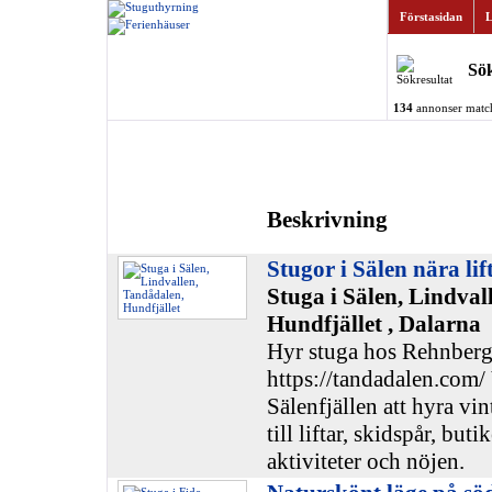
Förstasidan
L
Sök
134
annonser match
Beskrivning
Stugor i Sälen nära lif
Stuga i Sälen, Lindval
Hundfjället , Dalarna
Hyr stuga hos Rehnbergs
https://tandadalen.com/ 
Sälenfjällen att hyra vi
till liftar, skidspår, buti
aktiviteter och nöjen.