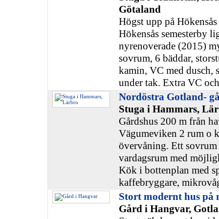
Götaland
Högst upp på Hökensås
Hökensås semesterby li
nyrenoverade (2015) my
sovrum, 6 bäddar, stor
kamin, VC med dusch, st
under tak. Extra VC och 
Nordöstra Gotland- g
Stuga i Hammars, Lär
Gårdshus 200 m från hav
Vägumeviken 2 rum o kö
övervåning. Ett sovrum
vardagsrum med möjlighet
Kök i bottenplan med spi
kaffebryggare, mikrovå
Stort modernt hus på 
Gård i Hangvar, Gotl