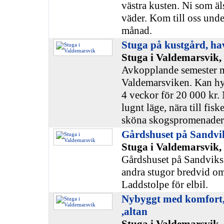
västra kusten. Ni som äls
väder. Kom till oss under
månad.
Stuga på kustgård, hav
Stuga i Valdemarsvik,
Avkopplande semester m
Valdemarsviken. Kan hy
4 veckor för 20 000 kr.
lugnt läge, nära till fis
sköna skogspromenader
Gårdshuset på Sandvi
Stuga i Valdemarsvik,
Gårdshuset på Sandviks 
andra stugor bredvid o
Laddstolpe för elbil.
Nybyggt med komfort, r
,altan