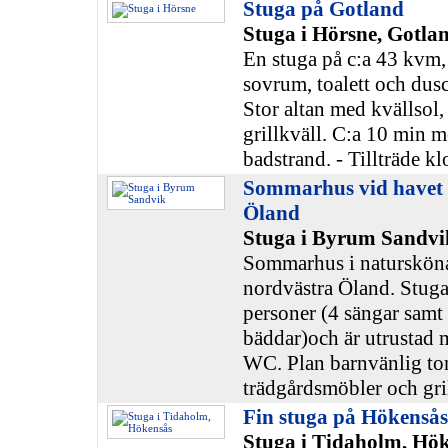
Stuga på Gotland
Stuga i Hörsne, Gotla
En stuga på c:a 43 kvm,
sovrum, toalett och dusc
Stor altan med kvällsol,
grillkväll. C:a 10 min m
badstrand. - Tillträde k
Sommarhus vid havet
Öland
Stuga i Byrum Sandvi
Sommarhus i naturskön
nordvästra Öland. Stuga
personer (4 sängar sam
bäddar)och är utrustad
WC. Plan barnvänlig t
trädgårdsmöbler och gril
Fin stuga på Hökensås
Stuga i Tidaholm, Hök