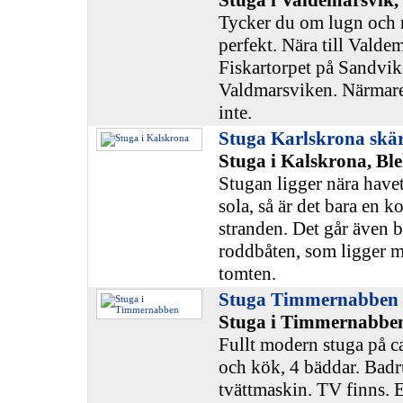
Stuga i Valdemarsvik,
Tycker du om lugn och r
perfekt. Nära till Valde
Fiskartorpet på Sandvik
Valdmarsviken. Närmar
inte.
Stuga Karlskrona skä
Stuga i Kalskrona, Bl
Stugan ligger nära have
sola, så är det bara en k
stranden. Det går även b
roddbåten, som ligger m
tomten.
Stuga Timmernabben
Stuga i Timmernabbe
Fullt modern stuga på 
och kök, 4 bäddar. Bad
tvättmaskin. TV finns.